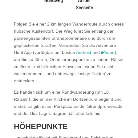
Rundweg
An der
Seeseite
Folgen Sie einer 2 km langen Wanderroute durch dieses
hübsche Küstendorf. Der Weg führt Sie entlang der
palmengesäumten Strandpromenade und durch die
gepflasterten Straßen. Verwenden Sie die Adventure
Hunt App (verfügbar auf beiden
Android
und
iPhone
),
um Sie zu führen, Orientierungspunkte zu finden, Rätsel
zu lösen - mit hilfreichen Hinweisen, wenn Sie nicht
weiterkommen - und unterwegs ‘lustige Fakten’ zu
entdecken.
Es handelt sich um eine Rundwanderung (mit 18
Rätseln), die an der Kirche im Dorfzentrum beginnt und
endet. Es gibt einen Parkplatz an der Strandpromenade
und der Bus Lagos-Sagres hält ebenfalls hier.
HÖHEPUNKTE
- geschützte Bucht mit Sandstrand und Felsbecken