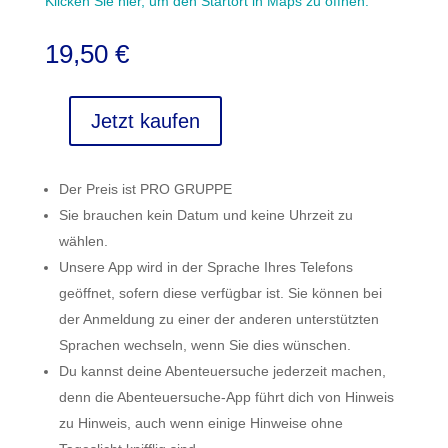
Klicken Sie hier, um den Startort in Maps zu öffnen.
19,50
€
Jetzt kaufen
Parque
de
la
Der Preis ist PRO GRUPPE
Bateria
Sie brauchen kein Datum und keine Uhrzeit zu
Menge
wählen.
Unsere App wird in der Sprache Ihres Telefons
geöffnet, sofern diese verfügbar ist. Sie können bei
der Anmeldung zu einer der anderen unterstützten
Sprachen wechseln, wenn Sie dies wünschen.
Du kannst deine Abenteuersuche jederzeit machen,
denn die Abenteuersuche-App führt dich von Hinweis
zu Hinweis, auch wenn einige Hinweise ohne