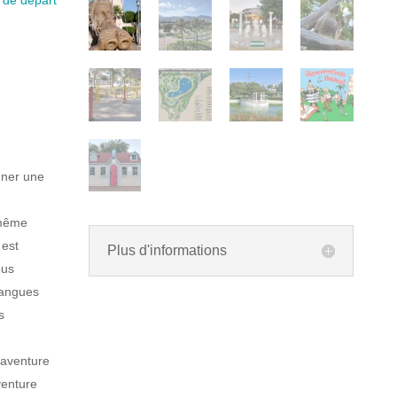
t de départ
nner une
 même
 est
Plus d'informations
ous
langues
s
'aventure
venture