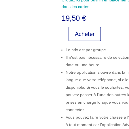
Cliquez ici pour ouvrir l'emplacemen
dans les cartes.
19,50
€
Acheter
quantité
de
Le prix est par groupe
Parque
de
Il n'est pas nécessaire de sélectio
la
date ou une heure.
Bateria
Notre application s'ouvre dans la
langue que votre téléphone, si elle
disponible. Si vous le souhaitez, v
pouvez passer à l'une des autres 
prises en charge lorsque vous vou
connectez.
Vous pouvez faire votre chasse à l
à tout moment car l'application Ad