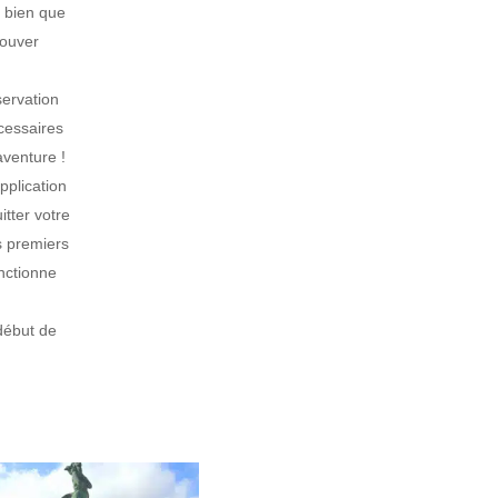
, bien que
rouver
servation
cessaires
venture !
pplication
tter votre
es premiers
nctionne
 début de