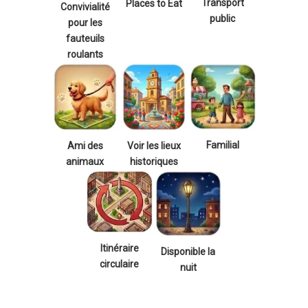
Transport
Places to Eat
Convivialité
public
pour les
fauteuils
roulants
Familial
Ami des
Voir les lieux
animaux
historiques
Itinéraire
Disponible la
circulaire
nuit