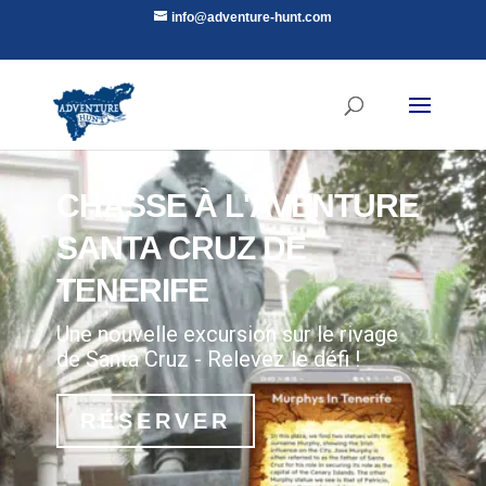
info@adventure-hunt.com
CHASSE À L'AVENTURE
SANTA CRUZ DE
TENERIFE
Une nouvelle excursion sur le rivage
de Santa Cruz - Relevez le défi !
RÉSERVER