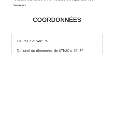
Canaries.
COORDONNÉES
Heures d'ouverture
Du lundi au dimanche, de 07h30 à 19h30
Les heures indiquées sont approximatives. Vous
pouvez faire une chasse à l'aventure chaque fois
qu'il fait jour.
Localisation Santa Cruz de Tenerife
Contacter Adventure Hunt