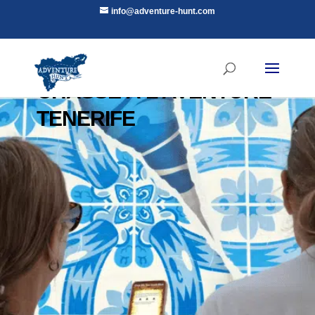
info@adventure-hunt.com
CHASSE À L'AVENTURE
TENERIFE
Adventure Hunt est une nouvelle expérience
de salle d'évasion en plein air. Relevez le défi
!
RÉSERVER