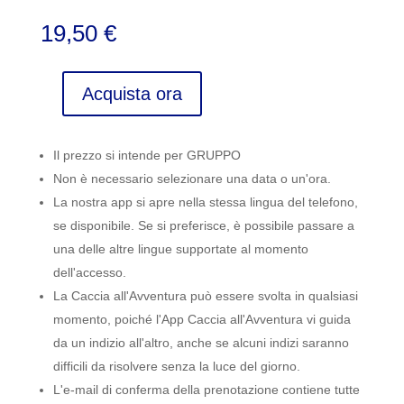
19,50
€
Acquista ora
Puerto
de
la
Il prezzo si intende per GRUPPO
Cruz
Non è necessario selezionare una data o un'ora.
Sreet
La nostra app si apre nella stessa lingua del telefono,
Art,
se disponibile. Se si preferisce, è possibile passare a
Tenerife
quantità
una delle altre lingue supportate al momento
dell'accesso.
La Caccia all'Avventura può essere svolta in qualsiasi
momento, poiché l'App Caccia all'Avventura vi guida
da un indizio all'altro, anche se alcuni indizi saranno
difficili da risolvere senza la luce del giorno.
L'e-mail di conferma della prenotazione contiene tutte