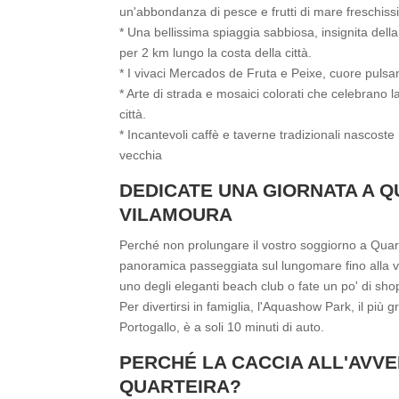
un'abbondanza di pesce e frutti di mare freschiss
* Una bellissima spiaggia sabbiosa, insignita dell
per 2 km lungo la costa della città.
* I vivaci Mercados de Fruta e Peixe, cuore pulsan
* Arte di strada e mosaici colorati che celebrano la 
città.
* Incantevoli caffè e taverne tradizionali nascoste 
vecchia
DEDICATE UNA GIORNATA A Q
VILAMOURA
Perché non prolungare il vostro soggiorno a Quart
panoramica passeggiata sul lungomare fino alla v
uno degli eleganti beach club o fate un po' di shop
Per divertirsi in famiglia, l'Aquashow Park, il più
Portogallo, è a soli 10 minuti di auto.
PERCHÉ LA CACCIA ALL'AVVE
QUARTEIRA?