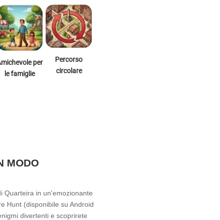
Percorso
Amichevole per
circolare
le famiglie
UN MODO
e di Quarteira in un'emozionante
e Hunt (disponibile su Android
 enigmi divertenti e scoprirete