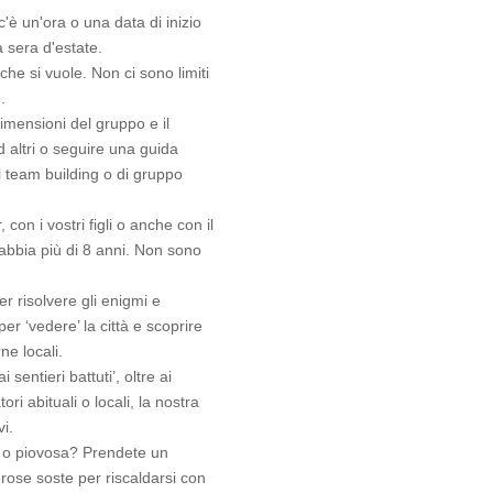
c'è un'ora o una data di inizio
a sera d'estate.
che si vuole. Non ci sono limiti
.
dimensioni del gruppo e il
 altri o seguire una guida
i team building o di gruppo
, con i vostri figli o anche con il
abbia più di 8 anni. Non sono
er risolvere gli enigmi e
er ‘vedere’ la città e scoprire
ne locali.
 sentieri battuti’, oltre ai
ri abituali o locali, la nostra
vi.
 o piovosa? Prendete un
rose soste per riscaldarsi con