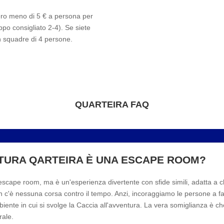
ero meno di 5 € a persona per
ppo consigliato 2-4). Se siete
n squadre di 4 persone.
QUARTEIRA FAQ
NTURA QARTEIRA È UNA ESCAPE ROOM?
cape room, ma è un'esperienza divertente con sfide simili, adatta a c
 non c'è nessuna corsa contro il tempo. Anzi, incoraggiamo le persone a
iente in cui si svolge la Caccia all'avventura. La vera somiglianza è ch
rale.