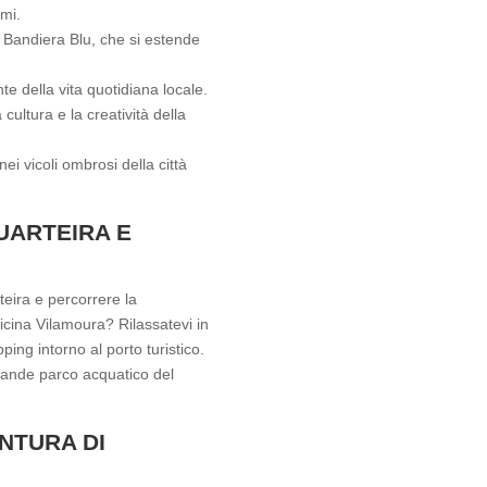
imi.
a Bandiera Blu, che si estende
te della vita quotidiana locale.
cultura e la creatività della
nei vicoli ombrosi della città
UARTEIRA E
eira e percorrere la
icina Vilamoura? Rilassatevi in
ping intorno al porto turistico.
 grande parco acquatico del
NTURA DI