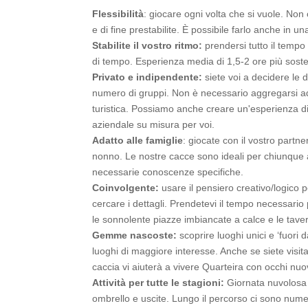
Flessibilità
: giocare ogni volta che si vuole. Non 
e di fine prestabilite. È possibile farlo anche in un
Stabilite il vostro ritmo:
prendersi tutto il tempo 
di tempo. Esperienza media di 1,5-2 ore più soste
Privato e indipendente:
siete voi a decidere le 
numero di gruppi. Non è necessario aggregarsi ad
turistica. Possiamo anche creare un'esperienza d
aziendale su misura per voi.
Adatto alle famiglie
: giocate con il vostro partner
nonno. Le nostre cacce sono ideali per chiunque 
necessarie conoscenze specifiche.
Coinvolgente:
usare il pensiero creativo/logico p
cercare i dettagli. Prendetevi il tempo necessario p
le sonnolente piazze imbiancate a calce e le taver
Gemme nascoste:
scoprire luoghi unici e ‘fuori dai
luoghi di maggiore interesse. Anche se siete visitato
caccia vi aiuterà a vivere Quarteira con occhi nuo
Attività per tutte le stagioni:
Giornata nuvolosa
ombrello e uscite. Lungo il percorso ci sono nume