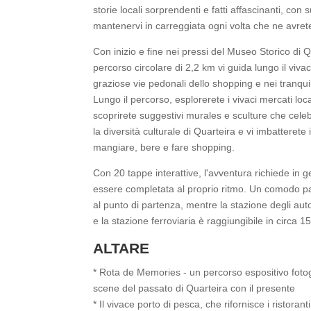
storie locali sorprendenti e fatti affascinanti, con
mantenervi in carreggiata ogni volta che ne avret
Con inizio e fine nei pressi del Museo Storico di
percorso circolare di 2,2 km vi guida lungo il viv
graziose vie pedonali dello shopping e nei tranquilli
Lungo il percorso, esplorerete i vivaci mercati local
scoprirete suggestivi murales e sculture che celebr
la diversità culturale di Quarteira e vi imbatterete i
mangiare, bere e fare shopping.
Con 20 tappe interattive, l'avventura richiede in 
essere completata al proprio ritmo. Un comodo pa
al punto di partenza, mentre la stazione degli auto
e la stazione ferroviaria è raggiungibile in circa 15
ALTARE
* Rota de Memories - un percorso espositivo fotog
scene del passato di Quarteira con il presente
* Il vivace porto di pesca, che rifornisce i ristora