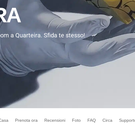
RA
m a Quarteira. Sfida te stesso!
Casa
Prenota ora
Recensioni
Foto
FAQ
Circa
Support