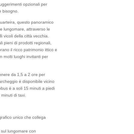
 suggerimenti opzionali per
e bisogno.
 Quarteira, questo panoramico
ace lungomare, attraverso le
 vicoli della città vecchia.
i pieni di prodotti regionali,
ano il ricco patrimonio ittico e
n molti luoghi invitanti per
genere da 1,5 a 2 ore per
rcheggio è disponibile vicino
bus è a soli 15 minuti a piedi
 minuti di taxi.
rafico unico che collega
nti sul lungomare con