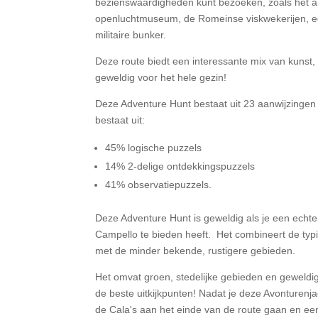
bezienswaardigheden kunt bezoeken, zoals het a
openluchtmuseum, de Romeinse viskwekerijen, e
militaire bunker.
Deze route biedt een interessante mix van kunst, 
geweldig voor het hele gezin!
Deze Adventure Hunt bestaat uit 23 aanwijzingen
bestaat uit:
45% logische puzzels
14% 2-delige ontdekkingspuzzels
41% observatiepuzzels.
Deze Adventure Hunt is geweldig als je een echte
Campello te bieden heeft.
Het combineert de typi
met de minder bekende, rustigere gebieden.
Het omvat groen, stedelijke gebieden en geweldig
de beste uitkijkpunten!
Nadat je deze Avonturenjac
de Cala's aan het einde van de route gaan en ee