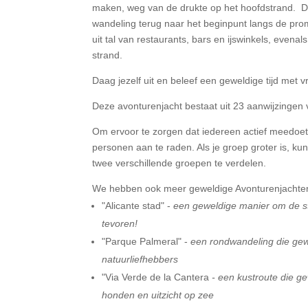
maken, weg van de drukte op het hoofdstrand.
D
wandeling terug naar het beginpunt langs de pro
uit tal van restaurants, bars en ijswinkels, evenal
strand.
Daag jezelf uit en beleef een geweldige tijd met v
Deze avonturenjacht bestaat uit
23
aanwijzingen 
Om ervoor te zorgen dat iedereen actief meedoet
personen aan te raden. Als je groep groter is, k
twee verschillende groepen te verdelen.
We hebben ook meer geweldige Avonturenjachten 
"Alicante stad" -
een geweldige manier om de st
tevoren!
"Parque Palmeral" -
een rondwandeling die gew
natuurliefhebbers
"Via Verde de la Cantera
- een kustroute die g
honden en uitzicht op zee