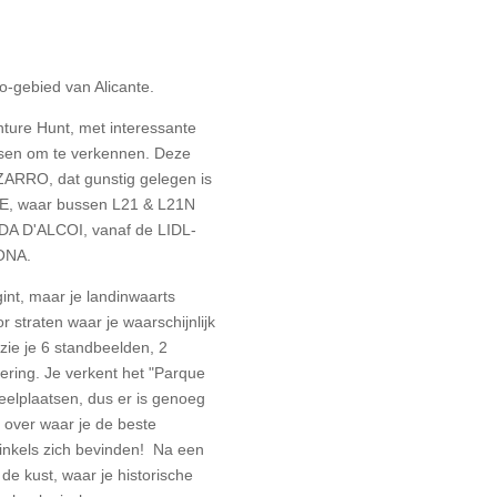
o-gebied van Alicante.
nture Hunt, met interessante
tsen om te verkennen.
Deze
ZARRO, dat gunstig gelegen is
, waar bussen L21 & L21N
IDA D'ALCOI, vanaf de LIDL-
XONA.
egint, maar je landinwaarts
r straten waar je waarschijnlijk
zie je 6 standbeelden, 2
dering.
Je verkent het "Parque
eelplaatsen, dus er is genoeg
ps over waar je de beste
winkels zich bevinden!
Na een
de kust, waar je historische