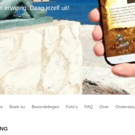
rvaring. Daag jezelf uit!
e
Boek nu
Beoordelingen
Foto's
FAQ
Over
Onderste
ING