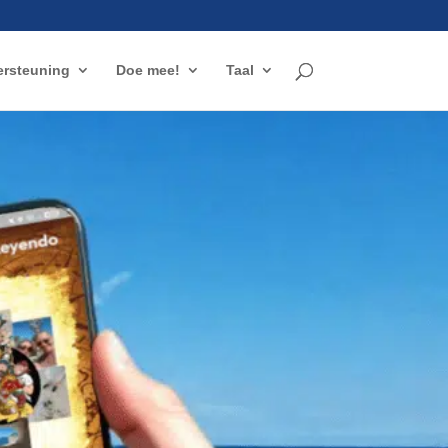
rsteuning
Doe mee!
Taal