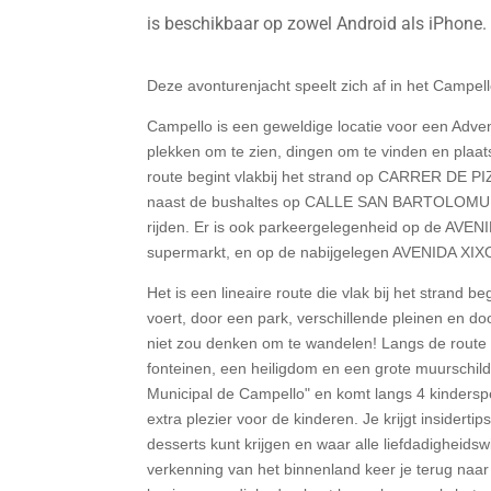
is beschikbaar op zowel Android als iPhone.
Deze avonturenjacht speelt zich af in
het Campell
Campello is een geweldige locatie voor een Adve
plekken om te zien, dingen om te vinden en plaa
route begint vlakbij het strand op CARRER DE PI
naast de bushaltes op CALLE SAN BARTOLOMUE
rijden.
Er is ook parkeergelegenheid op de AVEN
supermarkt, en op de nabijgelegen AVENIDA XI
Het is een lineaire route die vlak bij het strand b
voert, door een park, verschillende pleinen en doo
niet zou denken om te wandelen!
Langs de route 
fonteinen, een heiligdom en een grote muurschil
Municipal de Campello" en komt langs 4 kindersp
extra plezier voor de kinderen.
Je krijgt insiderti
desserts kunt krijgen en waar alle liefdadigheids
verkenning van het binnenland keer je terug naar 