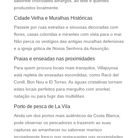
saboreie chocolates amargos, ao leite e quentes
produzidos localmente.
Cidade Velha e Muralhas Históricas
Passeie por ruas estreitas e sinuosas decoradas com
flores, casas coloridas e mirantes com vista para o mar.
Não perca os vestígios das antigas muralhas defensivas
e a igreja gótica de Nossa Senhora da Assunção.
Praias e enseadas nas proximidades
Para quem procura locais mais tranquilos, Villajoyosa
está repleta de enseadas escondidas, como Racó del
Conill, Bon Nou e El Torres. As águas cristalinas tornam
estes locais perfeitos para mergulho com snorkel,
natação ou para fugir das multidões.
Porto de pesca de La Vila
Ainda um dos portos mais autênticos da Costa Blanca,
pode observar os pescadores a trazerem as suas
capturas ao amanhecer ou saborear marisco
incrivelmente fresco nos restaurantes nas proximidades.