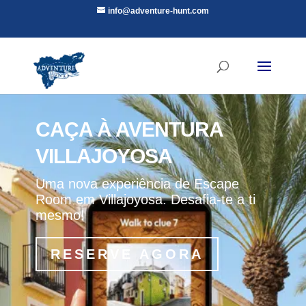
info@adventure-hunt.com
CAÇA À AVENTURA
VILLAJOYOSA
Uma nova experiência de Escape
Room em Villajoyosa. Desafia-te a ti
mesmo!
RESERVE AGORA