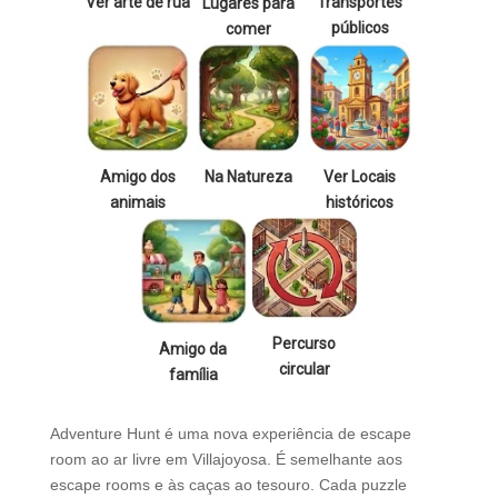
Ver arte de rua
Transportes
Lugares para
públicos
comer
Amigo dos
Na Natureza
Ver Locais
animais
históricos
Percurso
Amigo da
circular
família
Adventure Hunt é uma nova experiência de escape
room ao ar livre em Villajoyosa. É semelhante aos
escape rooms e às caças ao tesouro. Cada puzzle