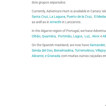
dois grupos separados.
Currently, Adventure Hunt is available in Canary Isl
Santa Cruz
,
La Laguna
,
Puerto de la Cruz
,
El Meda
as well as in
Arrecife
in Lanzarote.
In the Algarve region of Portugal, we have Adventu
Olhão
,
Quarteira
,
Portimão
,
Lagos
,
Luz
,
Alvor
e
Al
On the Spanish mainland, we now have
Santander
Senda del Oso
,
Benalmadina
,
Torremolinos,
Villajo
Alicante
,
e Granada
com muitas outras caçadas em