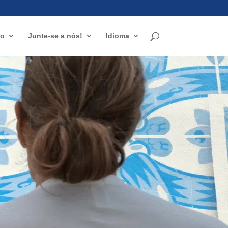
io
Junte-se a nós!
Idioma