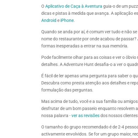
O
Aplicativo de Caça à Aventura
guia-o de um puzz
dicas e pistas à medida que avança. A aplicação 
Android
e
iPhone
.
Quando se anda por aí, é comum ver tudo e não se 
nome do restaurante por onde acabou de passar? 
formas inesperadas a entrar na sua memória.
Pode facilmente olhar para as coisas e ver o óbvi
detalhes. A Adventure Hunt desafia-o a ver o quad
É fácil de ler apenas uma pergunta para saber o q
Descubra como presta atenção aos detalhes e repa
formulação das perguntas.
Mas acima de tudo, você e a sua família ou amigos
desfrutar de um bom passeio enquanto resolvem al
nossa palavra -
ver as revisões
dos nossos clientes
O tamanho do grupo recomendado é de 2-4 pessoa
activamente envolvidos. Se for um grupo maior, 