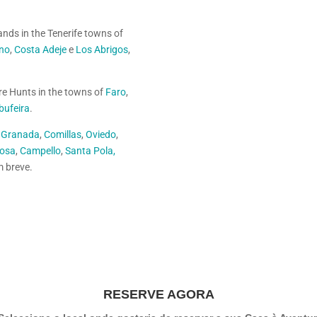
ands in the Tenerife towns of
no
,
Costa Adeje
e
Los Abrigos
,
re Hunts in the towns of
Faro
,
bufeira
.
,
Granada
,
Comillas
,
Oviedo
,
yosa
,
Campello
,
Santa Pola,
 breve.
RESERVE AGORA