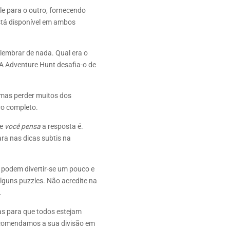
le para o outro, fornecendo
está disponível em ambos
lembrar de nada. Qual era o
A Adventure Hunt desafia-o de
o mas perder muitos dos
ro completo.
ue
você pensa
a resposta é.
ra nas dicas subtis na
 podem divertir-se um pouco e
guns puzzles. Não acredite na
.
s para que todos estejam
recomendamos a sua divisão em