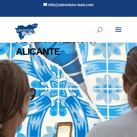
info@adventure-hunt.com
ADVENTURE HUNT
ALICANTE
Adventure Hunt es una nueva experiencia de
Escape Room al aire libre. ¡Desafíate a ti
mismo!
RESERVAR AHORA