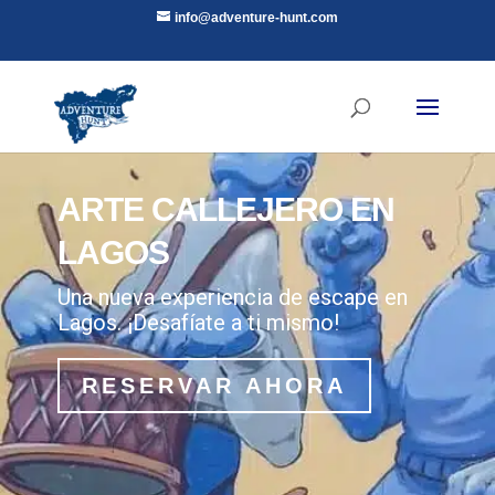
info@adventure-hunt.com
ARTE CALLEJERO EN
LAGOS
Una nueva experiencia de escape en
Lagos. ¡Desafíate a ti mismo!
RESERVAR AHORA