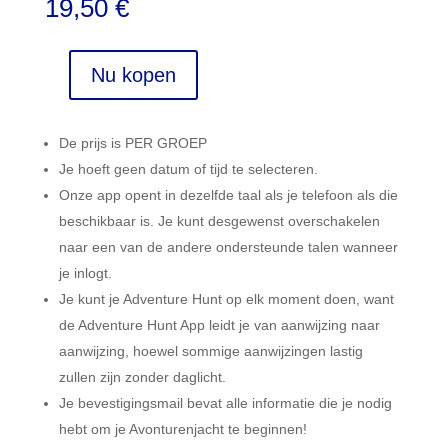
19,50
€
Nu kopen
Puerto
de
la
De prijs is PER GROEP
Cruz,
Je hoeft geen datum of tijd te selecteren.
Tenerife
Onze app opent in dezelfde taal als je telefoon als die
aantal
beschikbaar is. Je kunt desgewenst overschakelen
naar een van de andere ondersteunde talen wanneer
je inlogt.
Je kunt je Adventure Hunt op elk moment doen, want
de Adventure Hunt App leidt je van aanwijzing naar
aanwijzing, hoewel sommige aanwijzingen lastig
zullen zijn zonder daglicht.
Je bevestigingsmail bevat alle informatie die je nodig
hebt om je Avonturenjacht te beginnen!