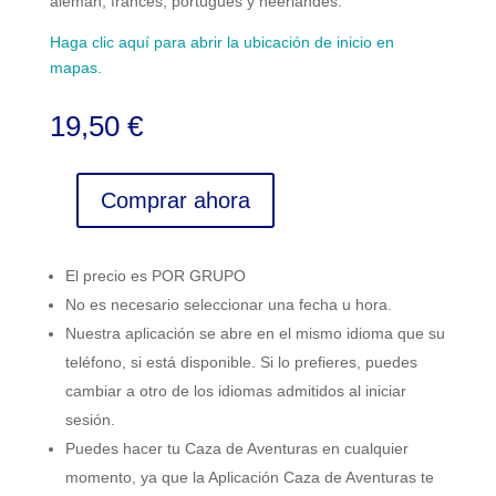
alemán, francés, portugués y neerlandés.
Haga clic aquí para abrir la ubicación de inicio en
mapas.
19,50
€
Comprar ahora
Senda
del
Oso
El precio es POR GRUPO
-
No es necesario seleccionar una fecha u hora.
Tuñon
Nuestra aplicación se abre en el mismo idioma que su
cantidad
teléfono, si está disponible. Si lo prefieres, puedes
cambiar a otro de los idiomas admitidos al iniciar
sesión.
Puedes hacer tu Caza de Aventuras en cualquier
momento, ya que la Aplicación Caza de Aventuras te