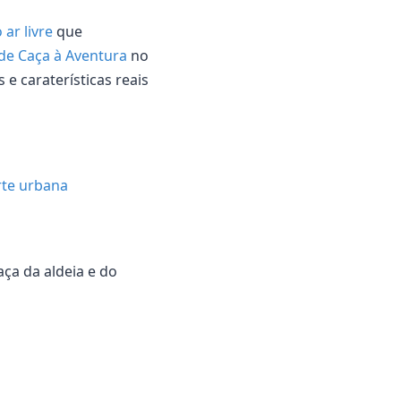
ar livre
que
 de Caça à Aventura
no
 e caraterísticas reais
rte urbana
aça da aldeia e do