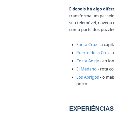
E depois há algo difer
transforma um passeio 
seu telemóvel, navega e
como parte dos puzzles.
Santa Cruz
- a capit
Puerto de la Cruz
- 
Costa Adeje
- ao lo
El Medano
- rota c
Los Abrigos
- o mai
porto
EXPERIÊNCIAS