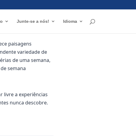
io
Junte-se a nós!
Idioma
rece paisagens
endente variedade de
 férias de uma semana,
m de semana
 livre a experiências
antes nunca descobre.