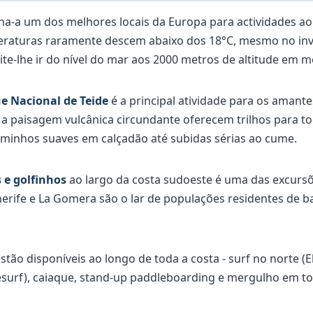
rna-a um dos melhores locais da Europa para actividades ao
peraturas raramente descem abaixo dos 18°C, mesmo no inv
ite-lhe ir do nível do mar aos 2000 metros de altitude em 
 Nacional de Teide
é a principal atividade para os amante
 a paisagem vulcânica circundante oferecem trilhos para to
caminhos suaves em calçadão até subidas sérias ao cume.
 e golfinhos
ao largo da costa sudoeste é uma das excurs
nerife e La Gomera são o lar de populações residentes de ba
stão disponíveis ao longo de toda a costa - surf no norte 
esurf), caiaque, stand-up paddleboarding e mergulho em t