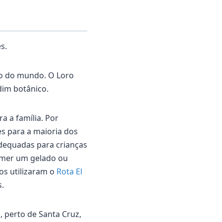
s.
o do mundo. O Loro
dim botânico.
a a família. Por
s para a maioria dos
adequadas para crianças
comer um gelado ou
os utilizaram o
Rota El
s.
, perto de Santa Cruz,