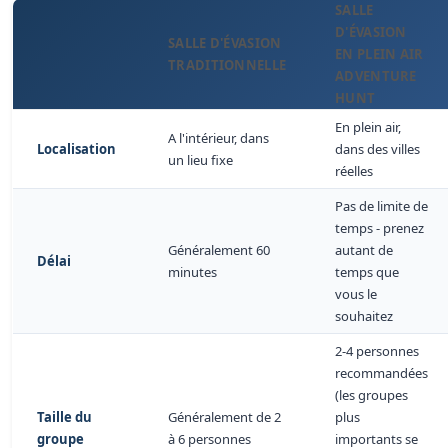
SALLE
D'ÉVASION
SALLE D'ÉVASION
EN PLEIN AIR
TRADITIONNELLE
ADVENTURE
HUNT
En plein air,
A l'intérieur, dans
Localisation
dans des villes
un lieu fixe
réelles
Pas de limite de
temps - prenez
Généralement 60
autant de
Délai
minutes
temps que
vous le
souhaitez
2-4 personnes
recommandées
(les groupes
Taille du
Généralement de 2
plus
groupe
à 6 personnes
importants se