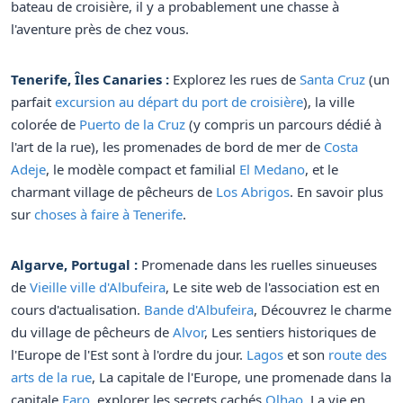
bateau de croisière, il y a probablement une chasse à
l'aventure près de chez vous.
Tenerife, Îles Canaries :
Explorez les rues de
Santa Cruz
(un
parfait
excursion au départ du port de croisière
), la ville
colorée de
Puerto de la Cruz
(y compris un parcours dédié à
l'art de la rue), les promenades de bord de mer de
Costa
Adeje
, le modèle compact et familial
El Medano
, et le
charmant village de pêcheurs de
Los Abrigos
. En savoir plus
sur
choses à faire à Tenerife
.
Algarve, Portugal :
Promenade dans les ruelles sinueuses
de
Vieille ville d'Albufeira
, Le site web de l'association est en
cours d'actualisation.
Bande d'Albufeira
, Découvrez le charme
du village de pêcheurs de
Alvor
, Les sentiers historiques de
l'Europe de l'Est sont à l'ordre du jour.
Lagos
et son
route des
arts de la rue
, La capitale de l'Europe, une promenade dans la
capitale
Faro
, explorer les secrets cachés
Olhao
, La vie en